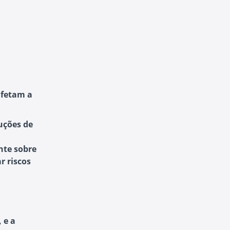
afetam a
ruções de
nte sobre
r riscos
 e a