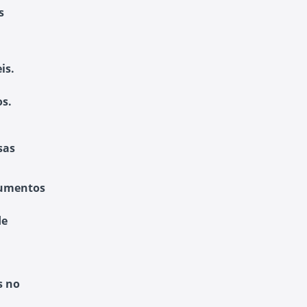
s
is.
os.
sas
cumentos
de
s no