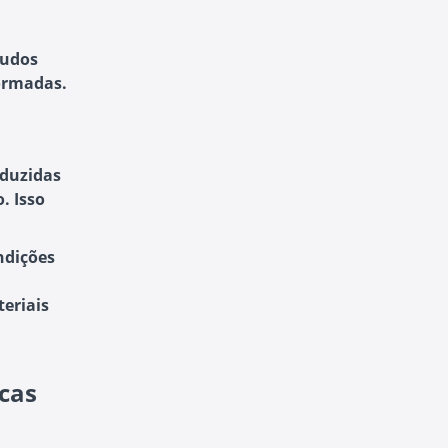
tudos
ormadas.
aduzidas
. Isso
ndições
teriais
cas