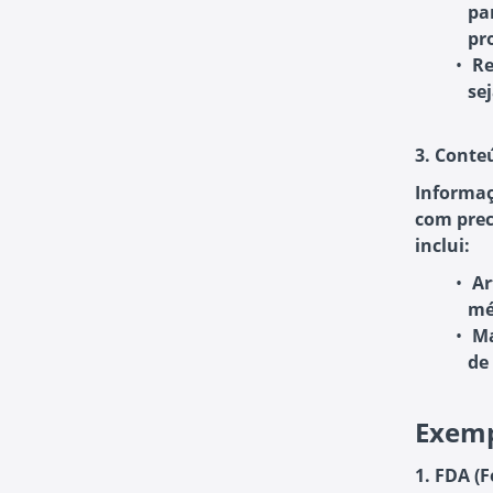
pa
pr
Re
se
3. Conte
Informaç
com prec
inclui:
Ar
mé
Ma
de
Exemp
1. FDA (