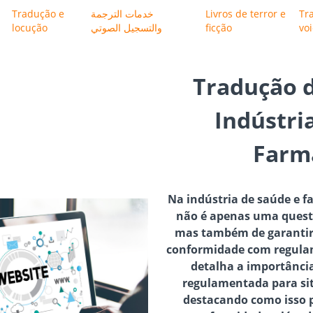
Tradução e
خدمات الترجمة
Livros de terror e
Tr
locução
والتسجيل الصوتي
ficção
vo
Tradução d
Indústri
Farm
Na indústria de saúde e f
não é apenas uma questã
mas também de garantir 
conformidade com regulam
detalha a importânci
regulamentada para sit
destacando como isso p