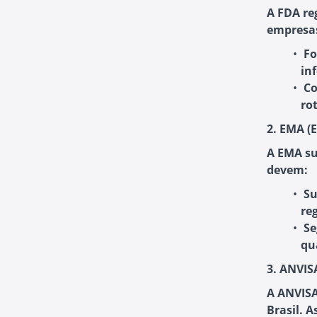
A FDA re
empresa
Fo
in
Co
ro
2. EMA (
A EMA su
devem:
Su
re
Se
qu
3. ANVISA
A ANVISA
Brasil. 