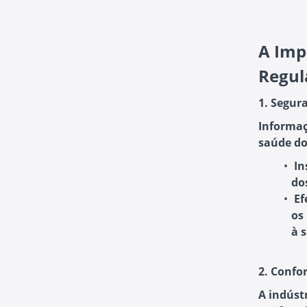
A Imp
Regu
1. Segur
Informaç
saúde dos
In
do
Ef
os
à 
2. Conf
A indúst