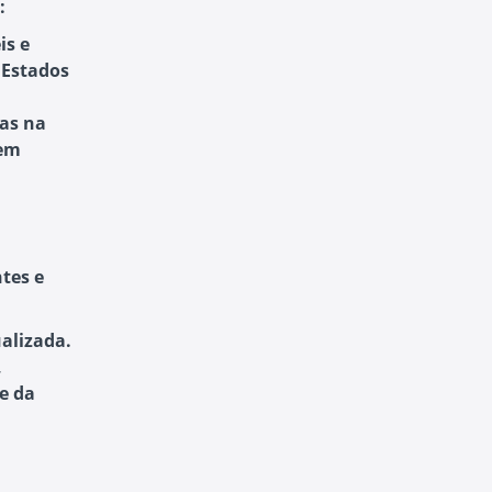
:
is e
 Estados
cas na
 em
tes e
ualizada.
,
e da