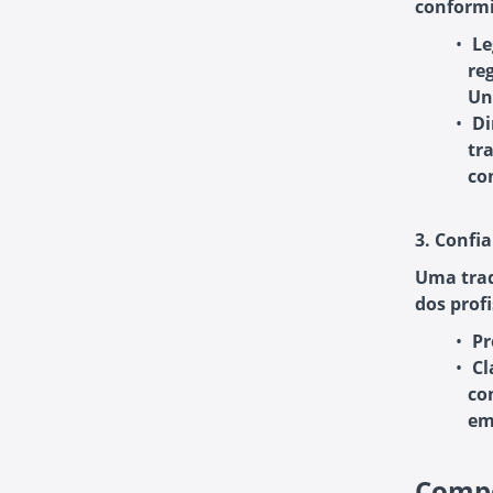
conformi
Le
re
Un
Di
tr
co
3. Confi
Uma trad
dos profi
Pr
Cl
co
em
Compo