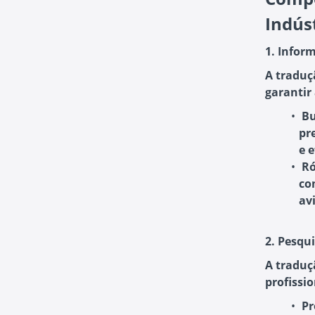
Indús
1. Infor
A traduç
garantir 
Bu
pr
e e
Ró
co
av
2. Pesqui
A traduçã
profissi
Pr