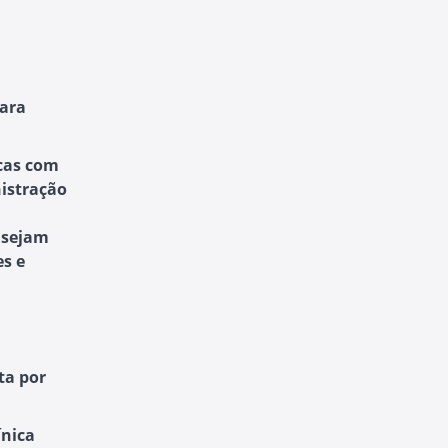
para
icas com
istração
 sejam
es e
ta por
ínica