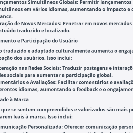
nçamentos Simultâneos Globais:
Permitir lançamentos
multâneos em vários idiomas, aumentando o impacto e 
cance.
ração de Novos Mercados:
Penetrar em novos mercados
nteúdo traduzido e localizado.
amento e Participação do Usuário
 traduzido e adaptado culturalmente aumenta o enga
pação dos usuários. Isso inclui:
teração nas Redes Sociais:
Traduzir postagens e interaçõ
des sociais para aumentar a participação global.
mentários e Avaliações:
Facilitar comentários e avaliaç
ferentes idiomas, aumentando o feedback e o engajamen
idade à Marca
 que se sentem compreendidos e valorizados são mais 
arem leais à marca. Isso inclui:
municação Personalizada:
Oferecer comunicação perso