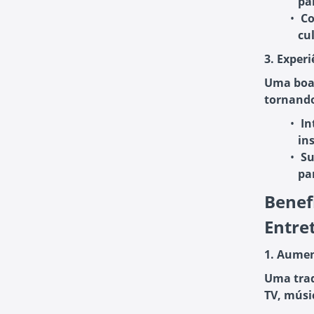
pa
Co
cu
3. Exper
Uma boa 
tornando
In
in
Su
pa
Benef
Entre
1. Aumen
Uma trad
TV, músic