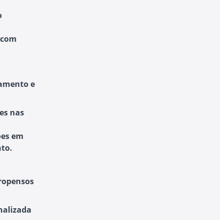
o
 com
jamento e
es nas
ões em
to.
propensos
nalizada