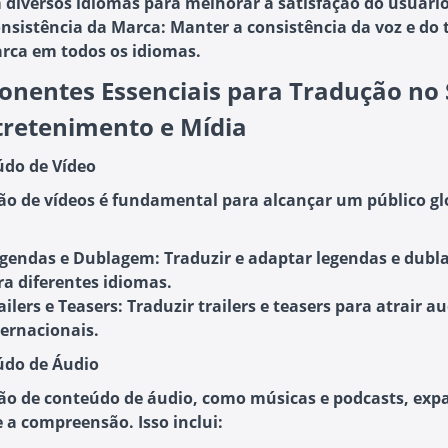
 diversos idiomas para melhorar a satisfação do usuário
nsistência da Marca:
Manter a consistência da voz e do
rca em todos os idiomas.
nentes Essenciais para Tradução no 
tretenimento e Mídia
údo de Vídeo
ão de vídeos é fundamental para alcançar um público glo
gendas e Dublagem:
Traduzir e adaptar legendas e dubl
ra diferentes idiomas.
ailers e Teasers:
Traduzir trailers e teasers para atrair a
ternacionais.
údo de Áudio
ão de conteúdo de áudio, como músicas e podcasts, exp
e a compreensão. Isso inclui: