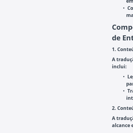
em
Co
ma
Compo
de En
1. Conte
A traduç
inclui:
Le
pa
Tr
in
2. Conte
A traduç
alcance 