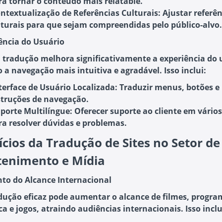
ra tornar o conteúdo mais relatable.
ntextualização de Referências Culturais:
Ajustar referên
lturais para que sejam compreendidas pelo público-alvo.
iência do Usuário
tradução melhora significativamente a experiência do 
 a navegação mais intuitiva e agradável. Isso inclui:
terface de Usuário Localizada:
Traduzir menus, botões e
struções de navegação.
porte Multilíngue:
Oferecer suporte ao cliente em vário
ra resolver dúvidas e problemas.
ícios da Tradução de Sites no Setor de
tenimento e Mídia
to do Alcance Internacional
ução eficaz pode aumentar o alcance de filmes, progra
a e jogos, atraindo audiências internacionais. Isso inclu