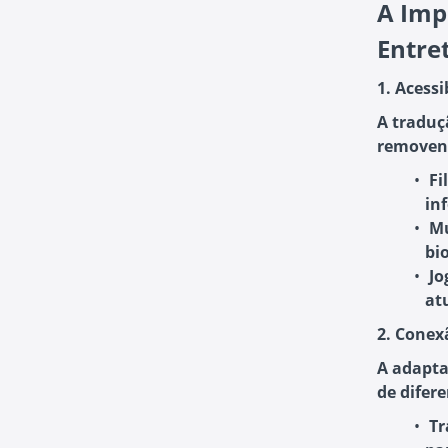
A Imp
Entre
1. Acessi
A traduç
removendo
Fi
in
Mú
bio
Jo
at
2. Conex
A adapta
de difere
Tr