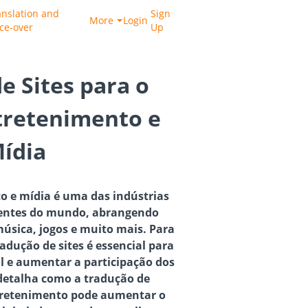
anslation and
Sign
More
Login
ice-over
Up
e Sites para o
tretenimento e
ídia
o e mídia é uma das indústrias
uentes do mundo, abrangendo
música, jogos e muito mais. Para
adução de sites é essencial para
l e aumentar a participação dos
 detalha como a tradução de
ntretenimento pode aumentar o