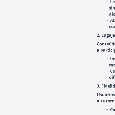
La
si
al
At
co
2. Engaj
Conteúdo
a partici
In
re
Co
di
3. Fidel
Usuários
a se torn
Co