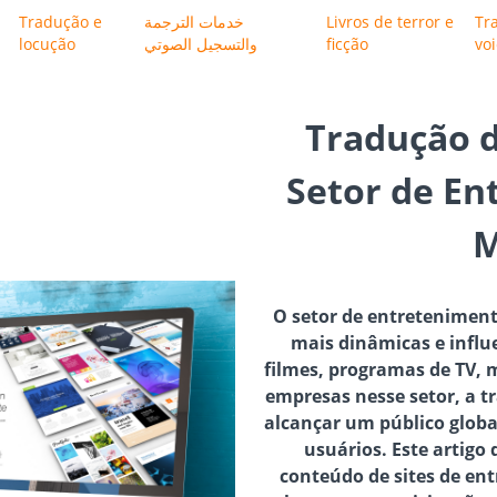
Tradução e
خدمات الترجمة
Livros de terror e
Tr
locução
والتسجيل الصوتي
ficção
vo
Tradução d
Setor de En
M
O setor de entreteniment
mais dinâmicas e infl
filmes, programas de TV, 
empresas nesse setor, a tr
alcançar um público globa
usuários. Este artigo
conteúdo de sites de e