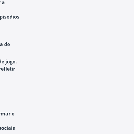
r a
pisódios
ia de
de jogo.
efletir
ormar e
sociais