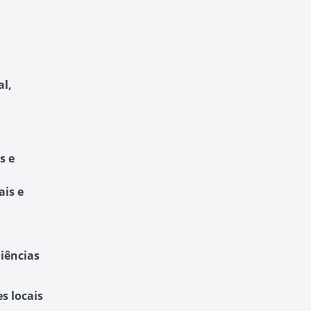
al,
s e
ais e
iências
s locais