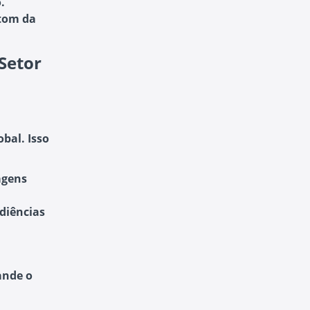
.
 tom da
Setor
bal. Isso
agens
udiências
ande o