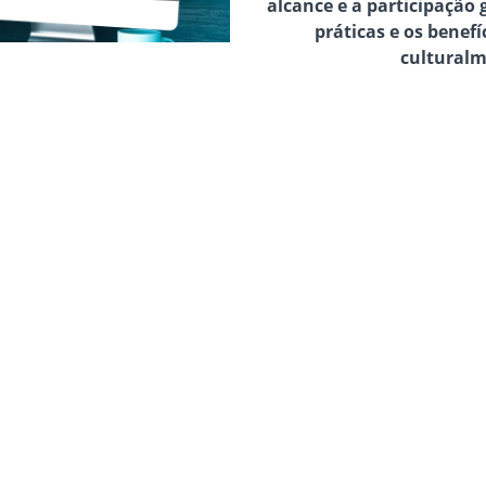
alcance e a participação
práticas e os benefí
cultural