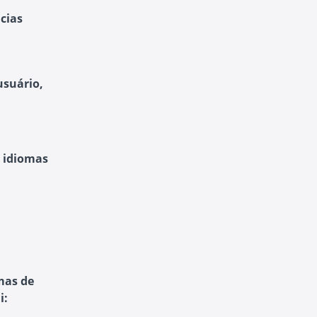
cias
usuário,
s idiomas
mas de
i: