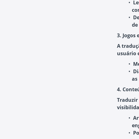
Le
co
De
de
3. Jogos 
A traduç
usuário e
Me
Di
as
4. Conte
Traduzir
visibilid
Ar
en
Po