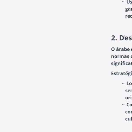
Us
ga
re
2.
Des
O árabe 
normas c
signific
Estratégi
Lo
se
ori
Co
co
cu