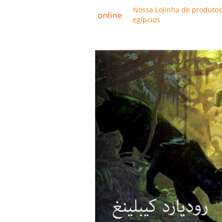
Nossa Lojinha de produtos
egípcios