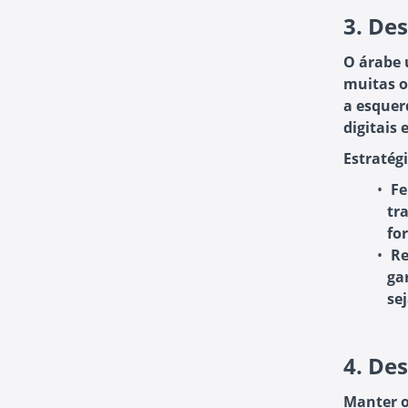
3.
Des
O árabe 
muitas o
a esquer
digitais
Estratégi
Fe
tr
fo
Re
ga
se
4.
Des
Manter o