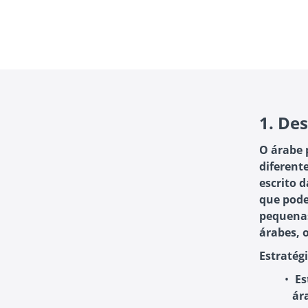
1.
Des
O árabe 
diferent
escrito 
que pode
pequenas
árabes, 
Estratégi
Es
ár