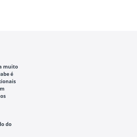
ca muito
rabe é
xionais
om
tos
do do