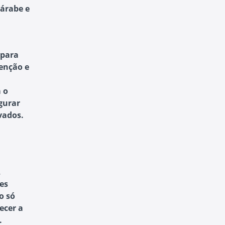
 árabe e
 para
tenção e
 o
egurar
vados.
,
ses
o só
ecer a
.