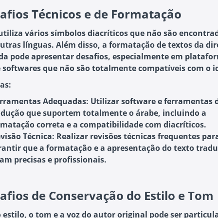
afios Técnicos e de Formatação
utiliza vários símbolos diacríticos que não são encontr
utras línguas. Além disso, a formatação de textos da dir
da pode apresentar desafios, especialmente em platafo
 e softwares que não são totalmente compatíveis com o 
as:
rramentas Adequadas:
Utilizar software e ferramentas 
adução que suportem totalmente o árabe, incluindo a
rmatação correta e a compatibilidade com diacríticos.
visão Técnica:
Realizar revisões técnicas frequentes par
rantir que a formatação e a apresentação do texto tradu
jam precisas e profissionais.
afios de Conservação do Estilo e Tom
 estilo, o tom e a voz do autor original pode ser particu