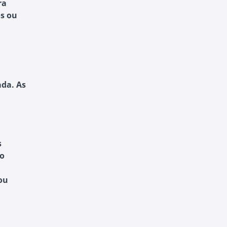
ra
os ou
ada. As
s
do
ou