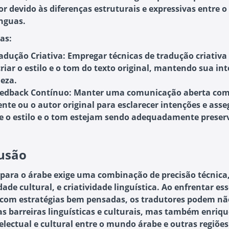
or devido às diferenças estruturais e expressivas entre o
ínguas.
as:
adução Criativa:
Empregar técnicas de tradução criativa
criar o estilo e o tom do texto original, mantendo sua in
leza.
edback Contínuo:
Manter uma comunicação aberta com
iente ou o autor original para esclarecer intenções e ass
e o estilo e o tom estejam sendo adequadamente preser
usão
 para o árabe exige uma combinação de precisão técnica
dade cultural, e criatividade linguística. Ao enfrentar es
 com estratégias bem pensadas, os tradutores podem nã
as barreiras linguísticas e culturais, mas também enriqu
telectual e cultural entre o mundo árabe e outras regiões