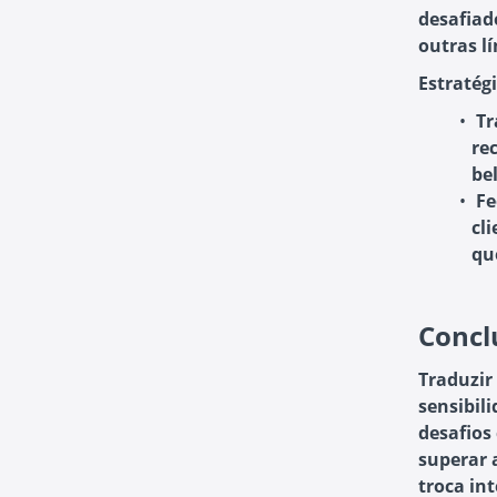
desafiad
outras l
Estratégi
Tr
re
be
Fe
cl
qu
Concl
Traduzir
sensibili
desafios
superar 
troca in