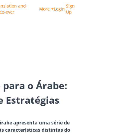
anslation and
Sign
More
Login
ice-over
Up
 para o Árabe:
e Estratégias
 árabe apresenta uma série de
s características distintas do