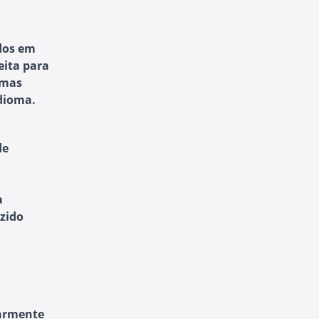
ados em
eita para
rmas
idioma.
de
a
zido
larmente