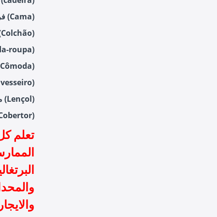
كرسي (cadeira)
فراش (Cama)
مرتبة (Colchão
خزانة (roupa
تسريحة (Cômoda
وسادة (sseiro
ملاية (Lençol)
بطانية (obertor
تعلم كل
الممارس
البرتغال
والمحدا
والايجا