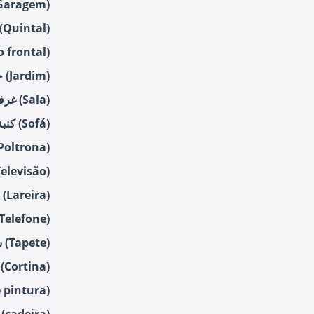
جراج (aragem
الفناء الخلفي (Quintal
الفناء الأمامي (tal
حديقة (Jardim)
غرفة المعيشة (Sala)
كنبة (Sofá)
كرسي بذراعين (ltrona
تلفزيون (levisão
مدفأة (Lareira)
هاتف (elefone
سجاد (Tapete)
ستارة (Cortina)
برواز (tura