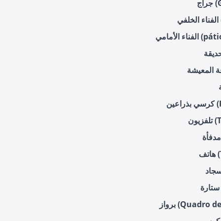
G)
)
pátio fron)
Po)
Te)
T)
Quadro de pin)