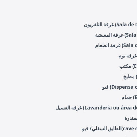
Sala de televisã)
Sala de e)
Sala de jan)
Es)
)
Dispensa ou )
B)
Lavanderia ou área de serviço)
cave ou porã)