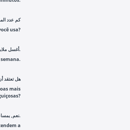
minutos.
كم عدد المر
você usa?
أغسل ملابسي مرتين في الأسبوع.
r semana.
هل تعتقد أن
soas mais
guiçosas?
نعم, بمساعدة المعدات الإلكترونية, يميل الناس إلى نسيان المهام اليدوية ويصبحون كسالى.
 tendem a