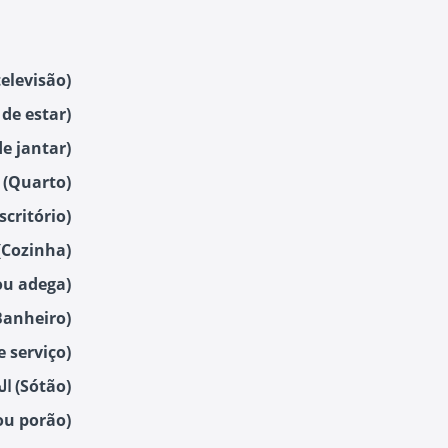
غرفة التلفزيون (o
غرفة المعيشة (star
غرفة الطعام (tar
غرفة نوم (Quarto)
مكتب (critório
مطبخ (Cozinha
قبو (adega
حمام (anheiro
غرفة الغسيل (
السندرة (Sótão)
الطابق السفلي/ قبو(o