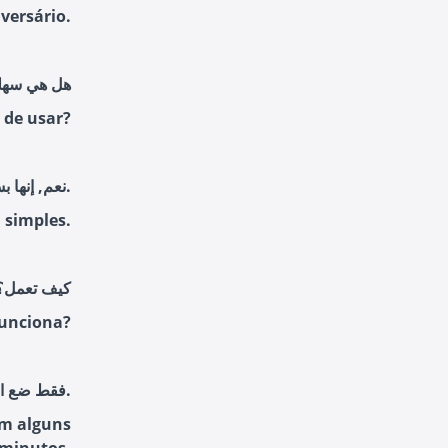
versário.
هل هي سهلة
l de usar?
نعم, إنها بسيطة جدًا.
 simples.
كيف تعمل؟
unciona?
فقط ضع الملابس واضغط على الزر وسيتم إنجاز كل شيء في غضون عدة دقائق.
em alguns