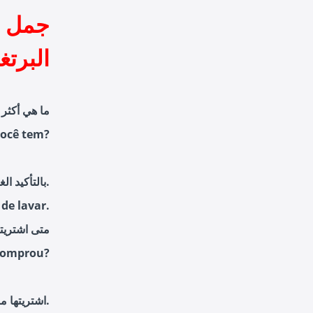
جمل عن
البرتغا
ما هي أكثر 
você tem?
بالتأكيد الغسالة.
de lavar.
متى اشتريته
comprou?
اشتريتها منذ عامين. في الواقع, أعطتني أمي إياه كهدية عيد ميلاد.