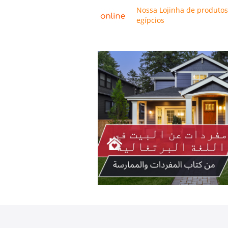
Nossa Lojinha de produtos
egípcios