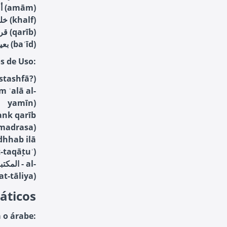
Frente: أمام (amām)
Atrás: خلف (khalf)
Perto: قريب (qarīb)
Longe: بعيد (baʿīd)
s de Uso:
أي - ayna al-mustashfā?)
yamīn)
-madrasa)
-taqāṭuʿ)
t-tāliya)
ráticos
 o árabe: