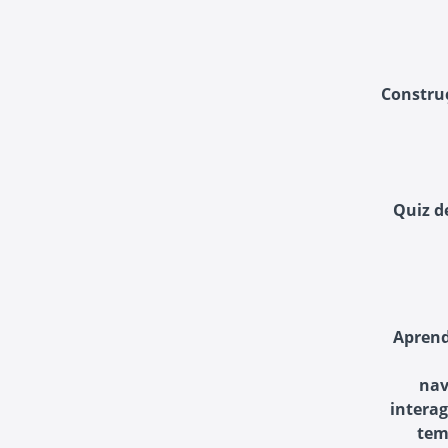
Construç
Aprend
nav
interag
tem