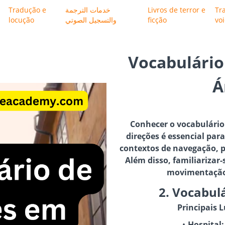
Tradução e
خدمات الترجمة
Livros de terror e
Tr
locução
والتسجيل الصوتي
ficção
vo
Vocabulário
Á
Conhecer o vocabulário 
direções é essencial pa
contextos de navegação, p
Além disso, familiarizar-
movimentação 
2. Vocabul
Principais 