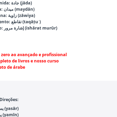
Avenida: جادة (jāda)
Praça: ميدان (maydān)
Esquina: زاوية (zāwiya)
Cruzamento: تقاطع (taqāṭuʿ)
Sinal de Trânsito: إشارة مرور (ishārat murūr)
 zero ao avançado e profissional
leto de livros e nosso curso
eto de árabe
Direções:
Esquerda: يسار (yasār)
Direita: يمين (yamīn)