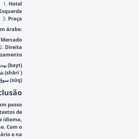
Hotel
Esquerda
Praça
em árabe:
Mercado
Direita
uzamento
Quiz de Múltipla Escolha: Qual é a palavra "Rua" em árabe? a) بيت (bayt)
b) شارع (shāriʿ)
c) سوق (sūq)
clusão
 um passo
textos de
e idioma,
ne. Com o
ário e na