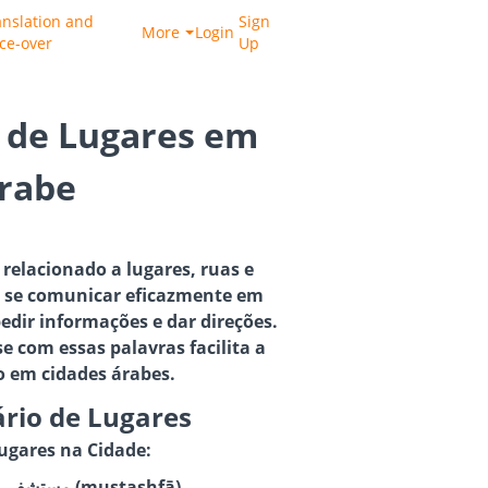
anslation and
Sign
More
Login
ice-over
Up
 de Lugares em
rabe
relacionado a lugares, ruas e
ra se comunicar eficazmente em
edir informações e dar direções.
se com essas palavras facilita a
em cidades árabes.
ário de Lugares
Lugares na Cidade:
Hospital: مستشفى (mustashfā)