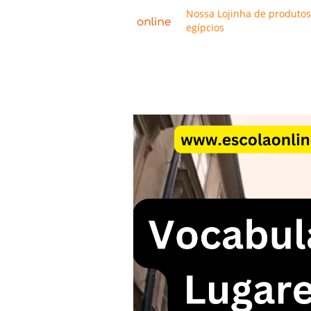
Nossa Lojinha de produtos
egípcios