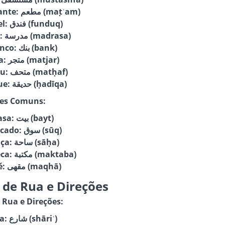
Restaurante: مطعم (maṭʿam)
Hotel: فندق (funduq)
Escola: مدرسة (madrasa)
Banco: بنك (bank)
Loja: متجر (matjar)
Museu: متحف (matḥaf)
Parque: حديقة (ḥadīqa)
es Comuns:
Casa: بيت (bayt)
Mercado: سوق (sūq)
Praça: ساحة (sāḥa)
Biblioteca: مكتبة (maktaba)
Café: مقهى (maqhā)
 de Rua e Direções
 Rua e Direções:
Rua: شارع (shāriʿ)