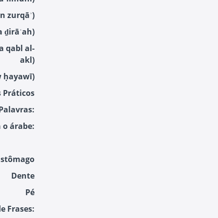
 - ladayhā ʿuyūn zurqāʾ)
كسر ذراع - kasara ḏirāʿah)
akl)
القل - al-qalb ʿuḍw ḥayawī)
s Práticos
Palavras:
 o árabe:
Estômago
Dente
Pé
e Frases: