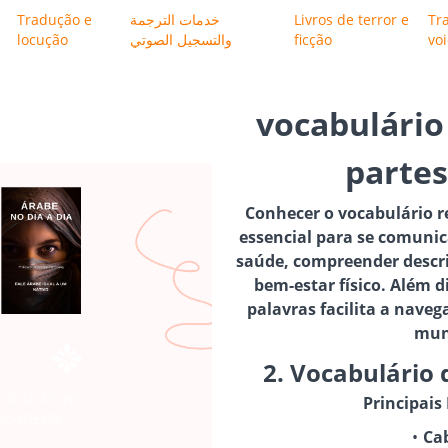
Tradução e
خدمات الترجمة
Livros de terror e
Tr
locução
والتسجيل الصوتي
ficção
vo
vocabulário
partes
Conhecer o vocabulário r
essencial para se comuni
saúde, compreender descri
bem-estar físico. Além d
palavras facilita a nav
mun
2. Vocabulário 
Principais