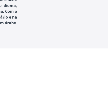
e idioma,
ne. Com o
ário e na
em árabe.