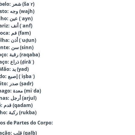
Cabelo: شعر (šaʿr)
Rosto: وجه (wajh)
Olho: عين (ʿayn)
Nariz: أنف (ʾanf)
Boca: فم (fam)
Orelha: أذن (ʾuḏun)
Dente: سن (sinn)
Pescoço: رقبة (raqaba)
Braço: ذراع (ḏirāʿ)
Mão: يد (yad)
Dedo: إصبع (ʾiṣbaʿ)
Peito: صدر (ṣadr)
Estômago: معدة (miʿda)
Pernas: أرجل (arjul)
Pé: قدم (qadam)
Joelho: ركبة (rukba)
os de Partes do Corpo:
Coração: قلب (qalb)