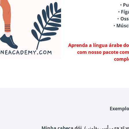
Aprenda a língua árabe do
com nosso pacote comp
compl
Exemplo
Minha cabeça dói. (لمني