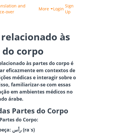
anslation and
Sign
More
Login
ice-over
Up
 relacionado às
 do corpo
elacionado às partes do corpo é
car eficazmente em contextos de
ções médicas e interagir sobre o
isso, familiarizar-se com essas
egação em ambientes médicos no
do árabe.
das Partes do Corpo
 Partes do Corpo:
Cabeça: رأس (raʾs)