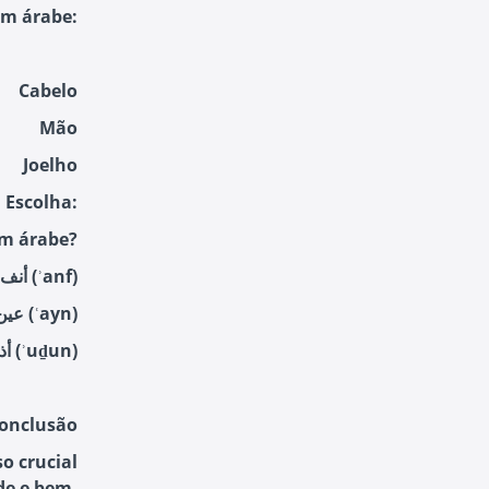
em árabe:
Cabelo
Mão
Joelho
 Escolha:
em árabe?
a) أنف (ʾanf)
b) عين (ʿayn)
c) أذن (ʾuḏun)
Conclusão
o crucial
de e bem-