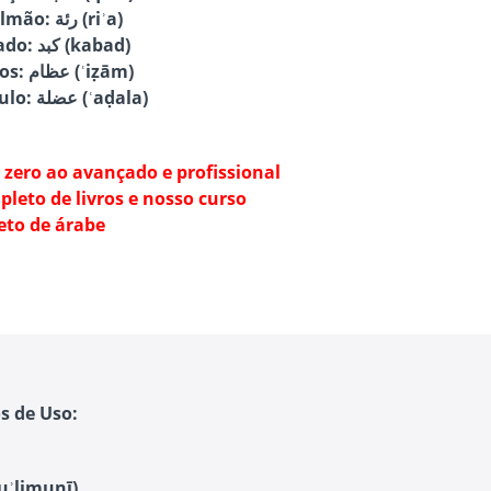
Pulmão: رئة (riʾa)
Fígado: كبد (kabad)
Ossos: عظام (ʿiẓām)
Músculo: عضلة (ʿaḍala)
 zero ao avançado e profissional
leto de livros e nosso curso
eto de árabe
s de Uso:
رأسي يؤ - raʾsī yuʾlimunī)