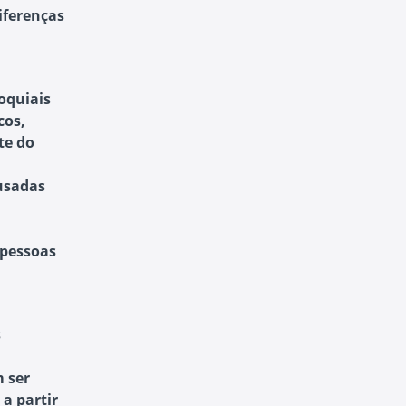
iferenças
loquiais
cos,
te do
 usadas
 pessoas
s
 ser
 a partir