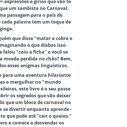
+ expressões e gírias que vão te
 que um sambista no Carnaval.
uma passagem para o país do
de cada palavra tem um toque de
ginga.
guém que disse "matar a cobra e
 imaginando o que diabos isso
 falou "caiu a ficha" e você se
ma moeda perdida no chão? Bem,
odos esses enigmas linguísticos.
to para uma aventura hilariante
as e mergulhar no "mundo
ileiras, este livro é o seu passe
obrir os segredos que vão deixar
do que um bloco de carnaval no
a se divertir enquanto aprende -
anto que pode até "cair o queixo."
ivro e comece a desvendar os