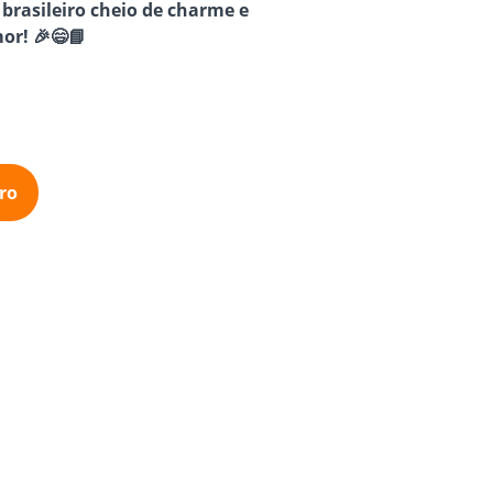
 brasileiro cheio de charme e
or! 🎉😄📘
ro