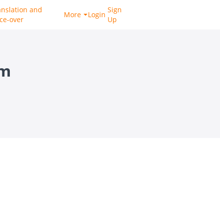
anslation and
Sign
More
Login
ice-over
Up
em