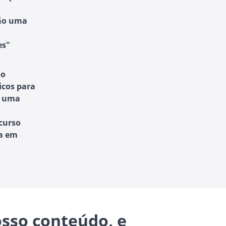
são uma
es"
po
icos para
é uma
curso
da em
sso conteúdo, e