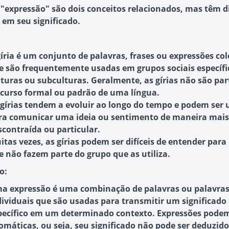
e "expressão" são dois conceitos relacionados, mas têm d
 em seu significado.
gíria é um conjunto de palavras, frases ou expressões co
e são frequentemente usadas em grupos sociais específi
lturas ou subculturas. Geralmente, as gírias não são par
scurso formal ou padrão de uma língua.
 gírias tendem a evoluir ao longo do tempo e podem ser
ra comunicar uma ideia ou sentimento de maneira mais
scontraída ou particular.
itas vezes, as gírias podem ser difíceis de entender para
e não fazem parte do grupo que as utiliza.
o:
a expressão é uma combinação de palavras ou palavra
dividuais que são usadas para transmitir um significado
pecífico em um determinado contexto. Expressões podem
iomáticas, ou seja, seu significado não pode ser deduzido