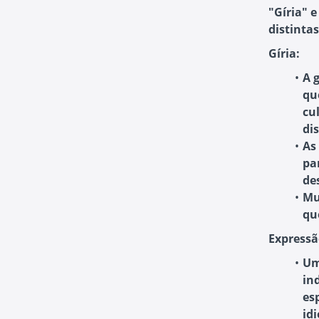
"Gíria" 
distintas
Gíria:
A 
qu
cu
di
As
pa
de
Mu
qu
Expressã
Um
in
es
id