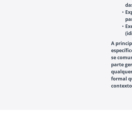
da
Ex
pa
Ex
(i
A princip
específi
se comun
parte ge
qualquer
formal q
contexto