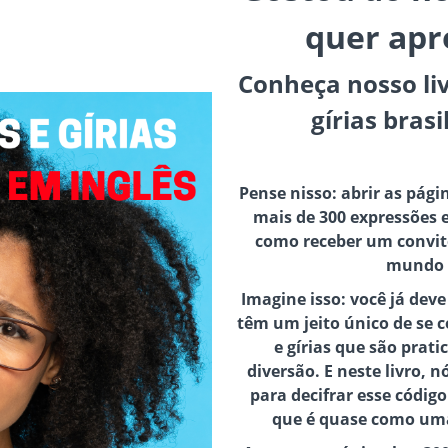
quer apr
Conheça nosso liv
gírias brasi
Pense nisso: abrir as pági
mais de 300 expressões e 
como receber um convite
mundo d
Imagine isso: você já deve
têm um jeito único de se 
e gírias que são prat
diversão. E neste livro,
para decifrar esse código
que é quase como uma 