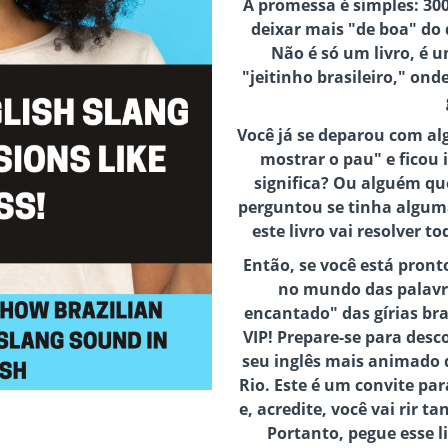
A promessa é simples: 300
deixar mais "de boa" do
Não é só um livro, é 
"jeitinho brasileiro," on
Você já se deparou com al
mostrar o pau" e ficou
significa? Ou alguém que
perguntou se tinha algu
este livro vai resolver t
Então, se você está pron
no mundo das palavr
encantado" das gírias bras
VIP! Prepare-se para desc
seu inglês mais animado 
Rio. Este é um convite par
e, acredite, você vai rir t
Portanto, pegue esse l