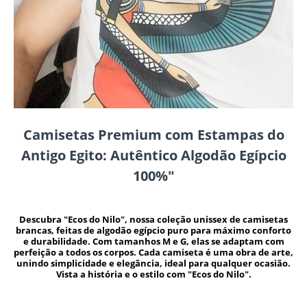
Camisetas Premium com Estampas do
Antigo Egito: Autêntico Algodão Egípcio
100%"
Descubra "Ecos do Nilo", nossa coleção unissex de camisetas
brancas, feitas de algodão egípcio puro para máximo conforto
e durabilidade. Com tamanhos M e G, elas se adaptam com
perfeição a todos os corpos. Cada camiseta é uma obra de arte,
unindo simplicidade e elegância, ideal para qualquer ocasião.
Vista a história e o estilo com "Ecos do Nilo".